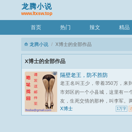
龙腾小说
www.ltxsw.top
首页
热门
辣文
精品
龙腾小说
X博士的全部作品
X博士的全部作品
隔壁老王，防不胜防
老王名叫王少，带着350万，来
市郊区的一个小县城，这里有一
友，生死交情的那种，叫李军。
X博士
1万字
在一个小饭馆见面。