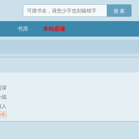
搜 索
书库
本站必读
到深
个战
两人
连载