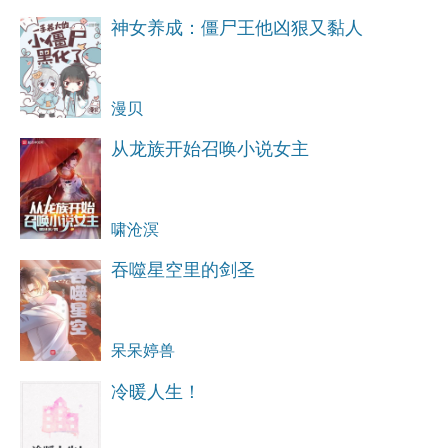
神女养成：僵尸王他凶狠又黏人
漫贝
从龙族开始召唤小说女主
啸沧溟
吞噬星空里的剑圣
呆呆婷兽
冷暖人生！