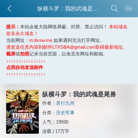
纵横斗罗：我的武魂是尾兽
提示：
本站会被大陆网络屏蔽、封禁、禁止访问！
本站域名
並非永久域名！
当前网址：
m.ltxsw.me
如果遇到无法打开网址。
请发送任意内容到邮件LTXSBA@gmail.com取得最新地址.
截屏
或
拍照
记录当前页面，以免丟失网址和邮箱.
↓↓↓↓↓↓↓↓↓↓↓↓↓↓↓↓
点我自动发送邮件
↑↑↑↑↑↑↑↑↑↑↑↑↑↑↑↑
纵横斗罗：我的武魂是尾兽
作者：
君行九州
分类：
历史军事
人气：19930
连载 | 17万字