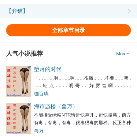
【弃猫】
全部章节目录
人气小说推荐
More+
堕落的时代
「……….啊……..啊……很痛……..不要……噢..
…..轻点…..…明哥….好厉害啊………..
噢………..不行,我不行了…….噢…….好
珈百璃
痛…….」一个十五、六岁的少女一丝不挂的躺
海市蜃楼（兽万）
在房中的桌子上,被另一个身材高大的男子压在
不能接受绿帽NTR请赶快离开，赶快撤离，前方
身下。那少女紧紧抱着那个叫阿明的男子,雪白
有毒，有毒，有毒，很毒很毒的那种。反正各种
的长腿也大力的夹着男子粗壮的腰身,那玲珑浮
重口味，乱伦，绿冒被绿都会出现，不能接受的
兽万
凸的身躺随着男子抽插而剧烈地扭动着、摇摆