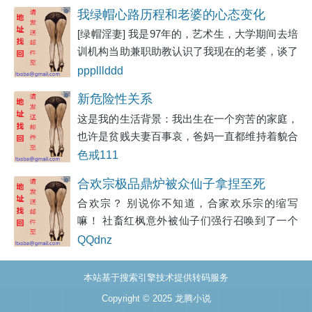
读者老铁们，请快点离开，不然被玷污你们圣眼
着。一对雪白的乳房,正被男人双手大力的搓
我绿帽心路历程和老婆的心态变化
和纯洁的思想就不好啦，快走，你不要过来呀哈
弄、挤压着。
[绿帽淫妻] 我是97年的，艺术生，大学期间去培
哈哈。地址发布Www.01bz.cc收藏以备不时之需
训机构当助兼职助教认识了我现在的老婆，谈了
地址发布Www.01bz.cc收藏以备不时之需
四年目前马上结婚了。 想象一下 脱离父母在外
ppplllddd
边学习艺术 碰见一个比自己大不了几岁还很帅
新危险性关系
的男老师会有什么想法？ 没错我和老婆就是这
这是我的生活背景：我出生在一个穷苦的家庭，
么认识的 我来这里兼职其实也有这方面的想法
也许是贫贱夫妻百事哀，爸妈一直都维持着貌合
因为学艺术的大部分都是女孩 而且相对比较漂
神离的婚姻。没离婚，仍同住在一个屋檐下。他
色戒111
亮 想着没事能跟学生约个炮什么的 我也确实是
们敷衍我的理由都不太一样：外面房租太贵、离
这么做的 一年之内睡了大概 10多个学生吧 虽然
合欢宗极品鼎炉被众仙子拿捏至死
婚需要钱、孩子没长大前没办法离、离婚结婚没
跟
合欢宗？ 别说你不知道，合家欢乐宗的缩写
什么分别，生活还是得继续。
嘛！ 社畜红枫意外被仙子们强行召唤到了一个
男人灭亡的修仙世界，沦为极品鼎炉工具人，与
QQdnz
无数仙子合欢双修， 自己是修仙界唯一的男
人？ 所有女人都争先恐后强行与自己爱爱？ 就
本站基于搜索引擎技术提供转码服务
此沦为种马的他不甘心，打算捅出一片天地！
Copyright © 2025 龙腾小说
长生大道？后宫妻妾？师傅师叔师祖徒弟？无敌